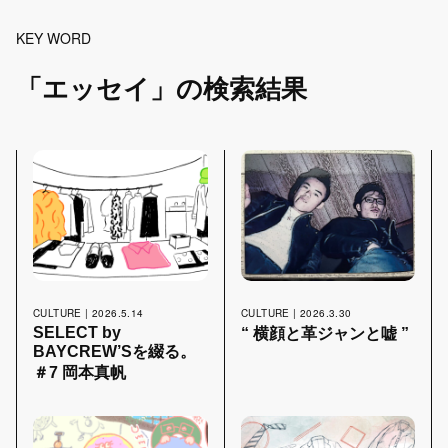
KEY WORD
FOOD
12
「エッセイ」の検索結果
SNAP
159
STAFF BLOG
110
CULTURE | 2026.3.30
CULTURE | 2026.5.14
SELECT by
“ 横顔と革ジャンと嘘 ”
SEARCH
BAYCREW’Sを綴る。
＃7 岡本真帆