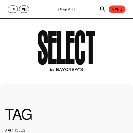
JP
EN
MENU
( Magazine )
CONTENT
ABOUT
FASHION
65
CULTURE
40
PEOPLE
13
TAG
ART
17
8 ARTICLES