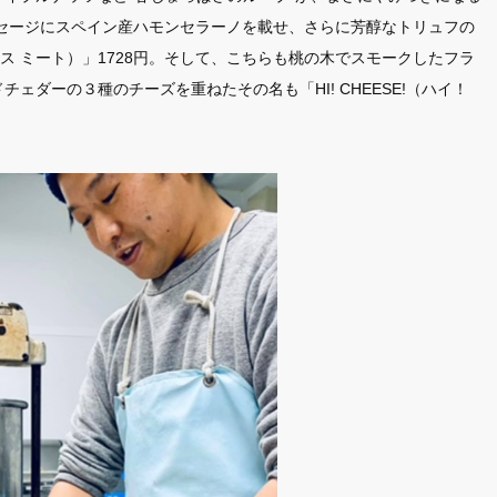
ーセージにスペイン産ハモンセラーノを載せ、さらに芳醇なトリュフの
セス ミート）」1728円。そして、こちらも桃の木でスモークしたフラ
ダーの３種のチーズを重ねたその名も「HI! CHEESE!（ハイ！