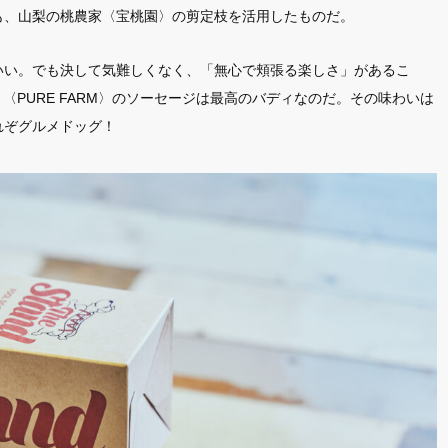
も、山梨の桃農家〈宝桃園〉の剪定枝を活用したものだ。
ART
1
いい。でも決して気難しくなく、「無心で頬張る楽しさ」があるこ
す味わいに、〈PURE FARM〉のソーセージは最高のバディなのだ。その味わいは
FO
12
れぞグルメドッグ！
SNAP
15
ST
110