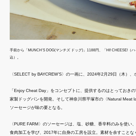
虎ノ門の進化を加速する、
“人”を繋ぐ新しいセレクトショップ。
手前から「MUNCH’S DOG(マンチズ ドッグ)」1188円、「HI! CHEESE
込）。
〈SELECT by BAYCREW’S〉の一画に、2024年2月29日（木）、ホ
「Enjoy Cheat Day」をコンセプトに、提供するのはとって
家製ドッグパンを開発。そして神奈川県平塚市の〈Natural Meat
ソーセージが味の要となる。
〈PURE FARM〉のソーセージは、塩、砂糖、香辛料のみを使
食肉加工を学び、2017年に自身の工房を設立。素材を余すこと