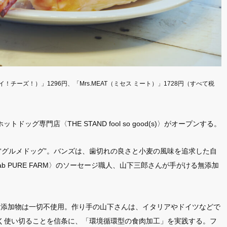
CONTENT
ABOUT
!（ハイ！チーズ！）」1296円、「Mrs.MEAT（ミセス ミート）」1728円（すべて税
FA
65
ットドッグ専門店〈THE STAND fool so good(s)〉がオープンする。
CULTURE
4
おきの“グルメドッグ”。バンズは、歯切れの良さと小麦の風味を追求した自
 lab PURE FARM〉のソーセージ職人、山下三郎さんが手がける無添加
PE
13
い、添加物は一切不使用。作り手の山下さんは、イタリアやドイツなどで
なく使い切ることを信条に、「環境循環型の食肉加工」を実践する。フ