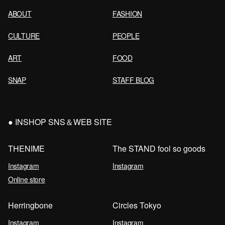
ABOUT
FASHION
CULTURE
PEOPLE
ART
FOOD
SNAP
STAFF BLOG
INSHOP SNS＆WEB SITE
THENIME
The STAND fool so goods
Instagram
Instagram
Online store
Herringbone
Circles Tokyo
Instagram
Instagram