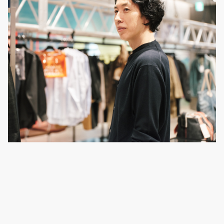
LINKS
BAYCREW’S STORE
COMPANY SITE
虎ノ門の進化を加速する、
“人”を繋ぐ新しいセレクトショップ。