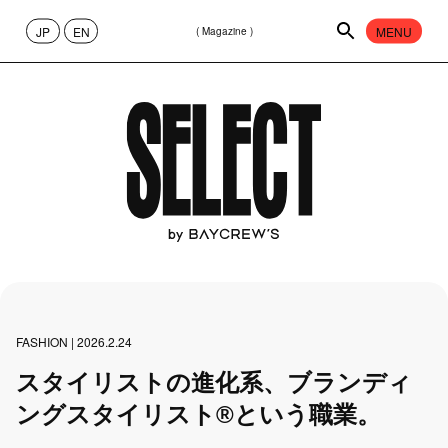
JP
EN
MENU
( Magazine )
CONTENT
ABOUT
FASHION
65
CULTURE
40
PEOPLE
FASHION | 2026.2.24
13
スタイリストの進化系、ブランディ
ングスタイリスト®︎という職業。
ART
17