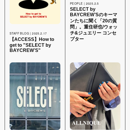
PEOPLE | 2025.2.5
SELECT by
BAYCREW’Sのキーマ
ンたちに聞く「20の質
問」。重住研也/ウォッ
チ&ジュエリー コンセ
STAFF BLOG | 2025.2.17
プター
【ACCESS】How to
get to "SELECT by
BAYCREW’S"