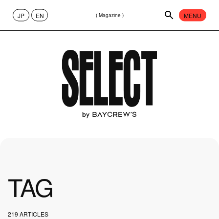
JP
EN
MENU
( Magazine )
CONTENT
ABOUT
FASHION
65
CULTURE
40
PEOPLE
13
TAG
ART
17
219 ARTICLES