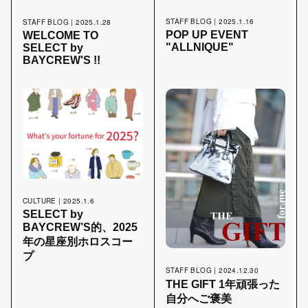
STAFF BLOG | 2025.1.16
STAFF BLOG | 2025.1.28
POP UP EVENT
WELCOME TO
"ALLNIQUE"
SELECT by
BAYCREW'S !!
CULTURE | 2025.1.6
SELECT by
BAYCREW’S的、2025
年の星座別ホロスコー
プ
STAFF BLOG | 2024.12.30
THE GIFT 1年頑張った
自分へご褒美