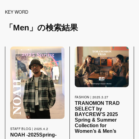
KEY WORD
FOOD
12
「Men」の検索結果
SNAP
159
STAFF BLOG
110
FASHION | 2025.3.27
TRANOMON TRAD
SEARCH
SELECT by
BAYCREW’S 2025
Spring & Summer
Collection for
STAFF BLOG | 2025.4.2
Women’s & Men’s
NOAH -2025Spring-