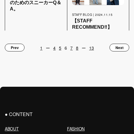
のためのスニーカーQ＆
A。
STAFF BLOG | 2024.11.15
【STAFF
RECOMMEND‼︎】
1
ー
4
5
6
7
8
ー
13
Prev
Next
CONTENT
ABOUT
FASHION