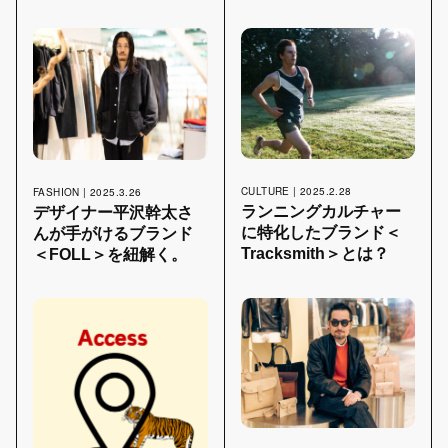
LINKS
BAYCREW’S STORE
COMPANY SITE
虎ノ門の進化を加速する、
CULTURE | 2025.2.28
FASHION | 2025.3.26
“人”を繋ぐ新しいセレクトショップ。
ランニングカルチャー
デザイナー平沢幹太さ
に特化したブランド＜
んが手がけるブランド
Tracksmith＞とは？
＜FOLL＞を紐解く。