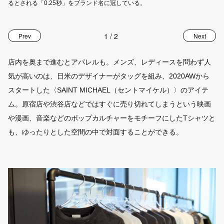
るとされる「0.25秒」をブランド名に冠している。
載
を
1
/
2
Prev
Next
店内を奥まで進むとアパレルも。メンズ、レディースを問わず人
気が高いのは、日米のデザイナーがタッグを組み、2020AWから
スタートした〈SAINT MICHAEL（セントマイケル）〉のアイテ
ム。原宿店や渋谷店などではすぐに売り切れてしまうという映画
や漫画、音楽などのポップカルチャーをモチーフにしたTシャツと
も、ゆったりとした空間の中で対面することができる。