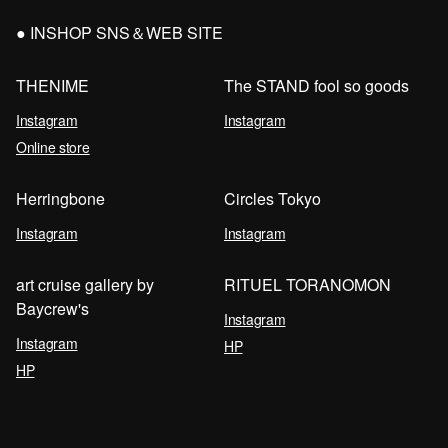
INSHOP SNS＆WEB SITE
THENIME
The STAND fool so goods
Instagram
Instagram
Online store
Herringbone
Circles Tokyo
Instagram
Instagram
art cruise gallery by
RITUEL TORANOMON
Baycrew's
Instagram
Instagram
HP
HP