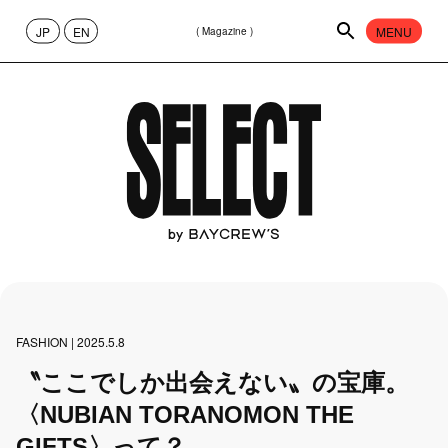
JP
EN
MENU
( Magazine )
CONTENT
ABOUT
FASHION
65
CULTURE
40
PEOPLE
FASHION | 2025.5.8
13
〝ここでしか出会えない〟の宝庫。
〈NUBIAN TORANOMON THE
ART
17
GIFTS〉って？