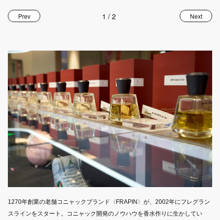
1
/
2
Prev
Next
1270年創業の老舗コニャックブランド〈FRAPIN〉が、2002年にフレグラン
瓶
スラインをスタート。コニャック開発のノウハウを香水作りに生かしてい
も