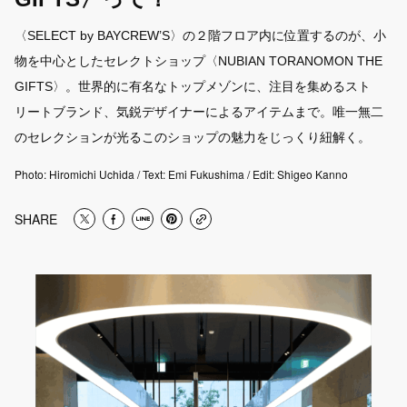
〈SELECT by BAYCREW’S〉の２階フロア内に位置するのが、小
FOOD
12
物を中心としたセレクトショップ〈NUBIAN TORANOMON THE
GIFTS〉。世界的に有名なトップメゾンに、注目を集めるスト
SNAP
リートブランド、気鋭デザイナーによるアイテムまで。唯一無二
159
のセレクションが光るこのショップの魅力をじっくり紐解く。
Photo: Hiromichi Uchida / Text: Emi Fukushima / Edit: Shigeo Kanno
STAFF BLOG
110
SHARE
SEARCH