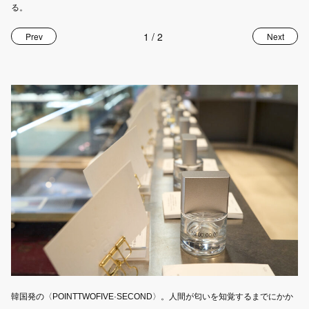
る。
1
/
2
Prev
Next
韓国発の〈POINTTWOFIVE·SECOND〉。人間が匂いを知覚するまでにかか
そ