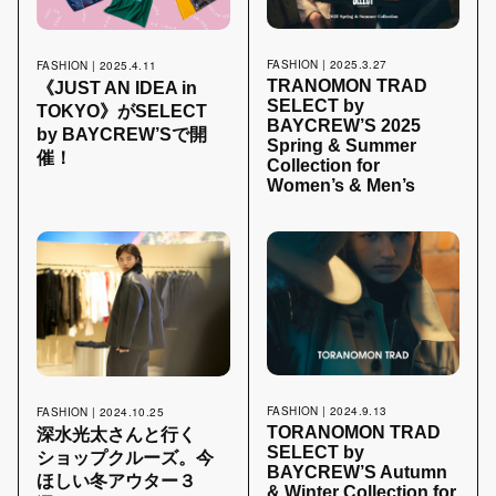
FASHION | 2025.3.27
FASHION | 2025.4.11
TRANOMON TRAD
《JUST AN IDEA in
SELECT by
TOKYO》がSELECT
BAYCREW’S 2025
by BAYCREW’Sで開
Spring & Summer
催！
Collection for
Women’s & Men’s
FASHION | 2024.9.13
FASHION | 2024.10.25
TORANOMON TRAD
深水光太さんと行く
SELECT by
ショップクルーズ。今
BAYCREW’S Autumn
ほしい冬アウター３
& Winter Collection for