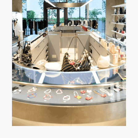
LINKS
BAYCREW’S STORE
COMPANY SITE
虎ノ門の進化を加速する、
“人”を繋ぐ新しいセレクトショップ。