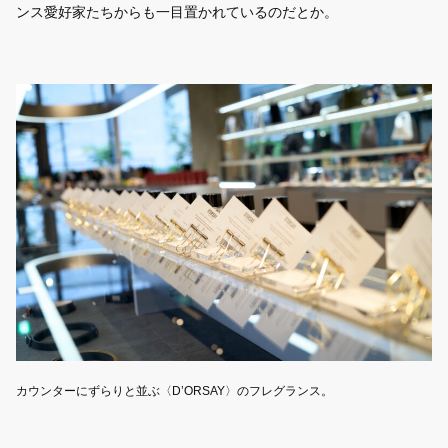
ンス愛好家たちからも一目置かれているのだとか。
カウンターにずらりと並ぶ〈D’ORSAY〉のフレグランス。
〈
ど
は