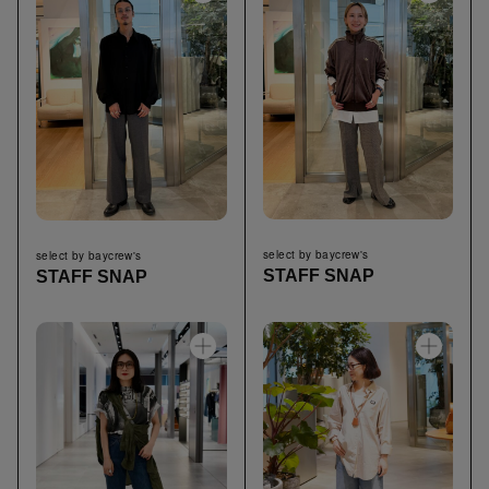
select by baycrew's
select by baycrew's
STAFF SNAP
STAFF SNAP