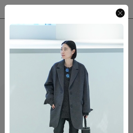
JP
EN
MENU
( Magazine )
CONTENT
ABOUT
FASHION
65
CULTURE
40
PEOPLE
13
SNAP
ART
17
159 ARTICLES