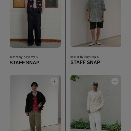
select by baycrew's
select by baycrew's
STAFF SNAP
STAFF SNAP