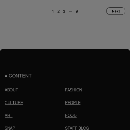
1
2
3
ー
9
Next
CONTENT
ABOUT
FASHION
CULTURE
PEOPLE
ART
FOOD
SNAP
STAFF BLOG