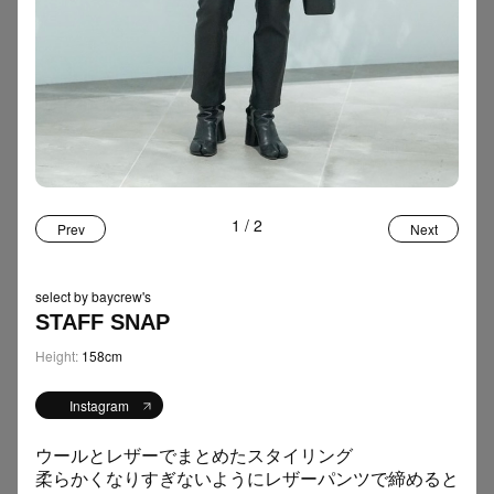
TAG
FOOD
12
Women
Men
ファッション
インタビュー
虎ノ門
カルチャー
フード
お土産
アート
20の質問
エッセイ
SNAP
159
ジュエリー
インテリア
イベント
写真展
MLB
＋ MORE
スニーカー
自転車
Tシャツ
スイーツ
運勢
STAFF BLOG
1
/
2
110
Prev
Next
SELECTbyBAYCREW’S
popup
デニム
アクセサリー
select by baycrew's
スタイリスト
手土産
サンダル
音楽
開運
STAFF SNAP
Height:
158cm
SEARCH
Instagram
ウールとレザーでまとめたスタイリング
柔らかくなりすぎないようにレザーパンツで締めると