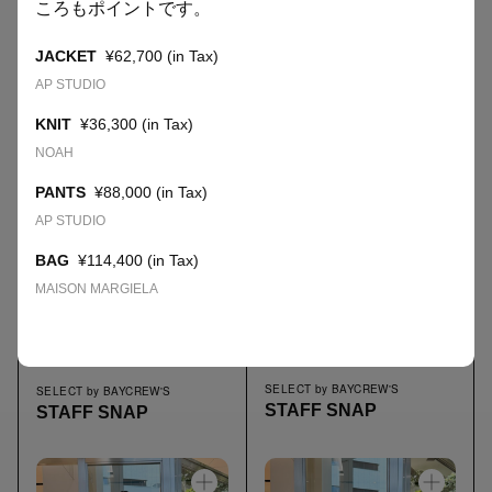
ころもポイントです。
select by baycrew's
select by baycrew's
LINKS
STAFF SNAP
STAFF SNAP
JACKET
¥62,700 (in Tax)
AP STUDIO
BAYCREW’S STORE
COMPANY SITE
KNIT
¥36,300 (in Tax)
NOAH
PANTS
¥88,000 (in Tax)
虎ノ門の進化を加速する、
AP STUDIO
“人”を繋ぐ新しいセレクトショップ。
BAG
¥114,400 (in Tax)
MAISON MARGIELA
SELECT by BAYCREW'S
SELECT by BAYCREW'S
STAFF SNAP
STAFF SNAP