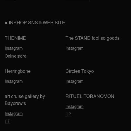
INSHOP SNS＆WEB SITE
THENIME
The STAND fool so goods
Instagram
Instagram
Online store
Herringbone
Circles Tokyo
Instagram
Instagram
art cruise gallery by
RITUEL TORANOMON
Baycrew's
Instagram
Instagram
HP
HP