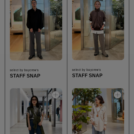
select by baycrew's
select by baycrew's
STAFF SNAP
STAFF SNAP