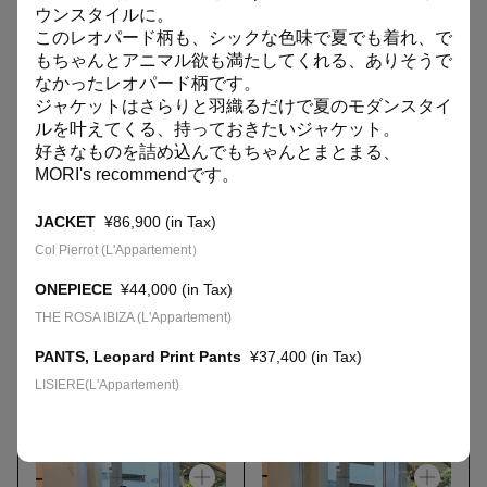
ウンスタイルに。
select by baycrew's
select by baycrew's
このレオパード柄も、シックな色味で夏でも着れ、で
LINKS
STAFF SNAP
STAFF SNAP
もちゃんとアニマル欲も満たしてくれる、ありそうで
なかったレオパード柄です。
BAYCREW’S STORE
COMPANY SITE
ジャケットはさらりと羽織るだけで夏のモダンスタイ
ルを叶えてくる、持っておきたいジャケット。
好きなものを詰め込んでもちゃんとまとまる、
MORI's recommend
です。
虎ノ門の進化を加速する、
JACKET
¥86,900 (in Tax)
“人”を繋ぐ新しいセレクトショップ。
Col Pierrot (L'Appartement）
ONEPIECE
¥44,000 (in Tax)
THE ROSA IBIZA (L'Appartement)
PANTS, Leopard Print Pants
¥37,400 (in Tax)
LISIERE(L'Appartement)
SELECT by BAYCREW'S
SELECT by BAYCREW'S
STAFF SNAP
STAFF SNAP