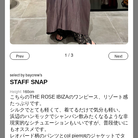
TAG
FOOD
12
Women
Men
ファッション
インタビュー
虎ノ門
カルチャー
フード
お土産
アート
20の質問
エッセイ
SNAP
159
ジュエリー
インテリア
イベント
写真展
MLB
＋ MORE
1
/
3
Prev
Next
スニーカー
自転車
Tシャツ
スイーツ
運勢
STAFF BLOG
110
SELECTbyBAYCREW’S
popup
デニム
アクセサリー
select by baycrew's
STAFF SNAP
スタイリスト
手土産
サンダル
音楽
開運
Height:
160cm
こちらのTHE ROSE IBIZAのワンピース、リゾート感
たっぷりです。
SEARCH
シルクでとても軽くて、着てるだけで気分も軽い。
浜辺のハンモックでシャンパン飲みたくなるような非
現実的なシチュエーションもいいですが、普段使いに
もオススメです。
レオパード柄のパンツとcol pierrotのジャケットでタ