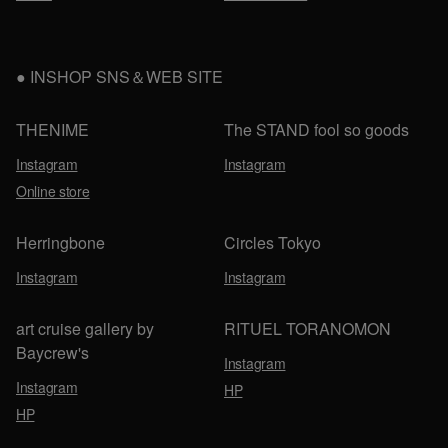
INSHOP SNS＆WEB SITE
THENIME
The STAND fool so goods
Instagram
Instagram
Online store
Herringbone
Circles Tokyo
Instagram
Instagram
art cruise gallery by
RITUEL TORANOMON
Baycrew's
Instagram
Instagram
HP
HP