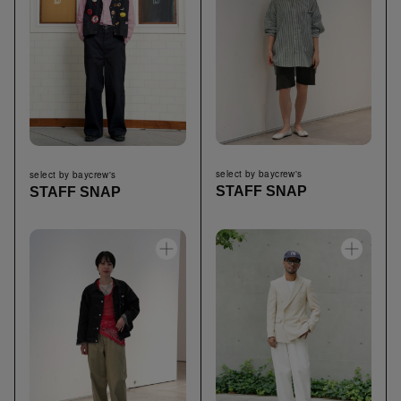
select by baycrew's
select by baycrew's
STAFF SNAP
STAFF SNAP