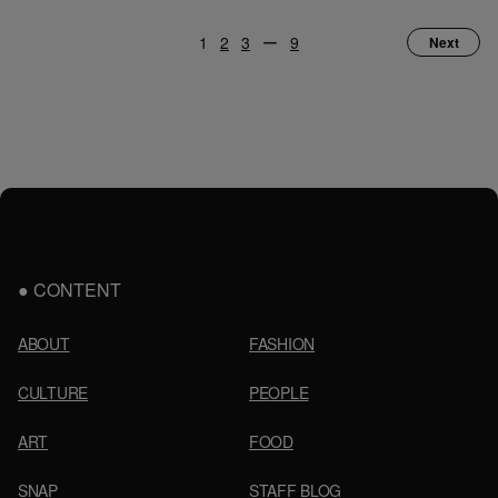
1
2
3
ー
9
Next
CONTENT
ABOUT
FASHION
CULTURE
PEOPLE
ART
FOOD
SNAP
STAFF BLOG