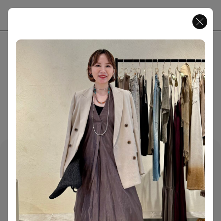
JP
EN
MENU
( Magazine )
CONTENT
ABOUT
FASHION
65
CULTURE
40
PEOPLE
13
SNAP
ART
17
159 ARTICLES