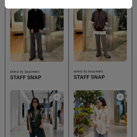
select by baycrew's
select by baycrew's
STAFF SNAP
STAFF SNAP