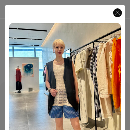
JP
EN
MENU
( Magazine )
CONTENT
ABOUT
FASHION
65
CULTURE
40
PEOPLE
13
SNAP
ART
17
159 ARTICLES