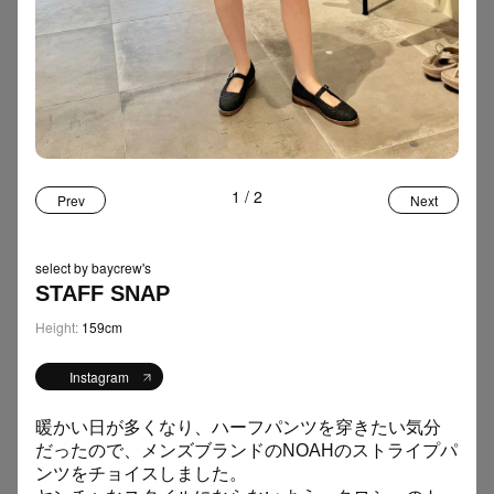
TAG
FOOD
12
Women
Men
ファッション
インタビュー
虎ノ門
カルチャー
フード
お土産
アート
20の質問
エッセイ
SNAP
159
ジュエリー
インテリア
イベント
写真展
MLB
＋ MORE
1
/
2
Prev
Next
スニーカー
自転車
Tシャツ
スイーツ
運勢
STAFF BLOG
110
SELECTbyBAYCREW’S
popup
デニム
アクセサリー
select by baycrew's
STAFF SNAP
スタイリスト
手土産
サンダル
音楽
開運
Height:
159cm
SEARCH
Instagram
暖かい日が多くなり、ハーフパンツを穿きたい気分
だったので、メンズブランドのNOAHのストライプパ
ンツをチョイスしました。