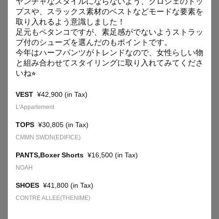
ヤンチャなスタイルにならないよう、クロシェのトッ
プスや、スラックス素材のベストなどモードな要素を
select by baycrew's
select by baycrew's
取り入れるよう意識しました！
LINKS
STAFF SNAP
STAFF SNAP
足元もペタンコですが、素足感がでないようストラッ
プ付のシューズを選んだのもポイントです。
BAYCREW’S STORE
COMPANY SITE
今年はハーフパンツがトレンドなので、女性らしい物
と組み合わせてスタイリングに取り入れてみてくださ
いね
⭐︎
虎ノ門の進化を加速する、
VEST
¥42,900 (in Tax)
“人”を繋ぐ新しいセレクトショップ。
L'Appartement
TOPS
¥30,805 (in Tax)
CMMN SWDN(EDIFICE)
PANTS,Boxer Shorts
¥16,500 (in Tax)
NOAH
SELECT by BAYCREW'S
SELECT by BAYCREW'S
STAFF SNAP
STAFF SNAP
SHOES
¥41,800 (in Tax)
CONTRE ALLEE(THENIME)