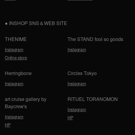
INSHOP SNS＆WEB SITE
THENIME
The STAND fool so goods
Instagram
Instagram
Online store
Herringbone
Circles Tokyo
Instagram
Instagram
art cruise gallery by
RITUEL TORANOMON
Baycrew's
Instagram
Instagram
HP
HP