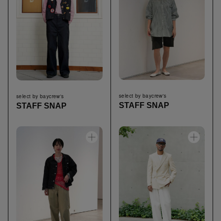
select by baycrew's
select by baycrew's
STAFF SNAP
STAFF SNAP