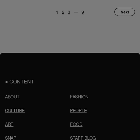
1
2
3
ー
9
Next
CONTENT
ABOUT
FASHION
CULTURE
PEOPLE
ART
FOOD
SNAP
STAFF BLOG