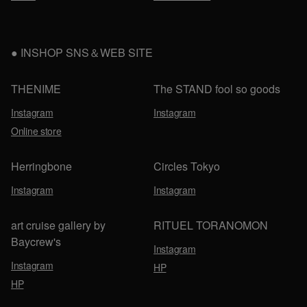
INSHOP SNS＆WEB SITE
THENIME
The STAND fool so goods
Instagram
Instagram
Online store
Herringbone
Circles Tokyo
Instagram
Instagram
art cruise gallery by
RITUEL TORANOMON
Baycrew's
Instagram
Instagram
HP
HP