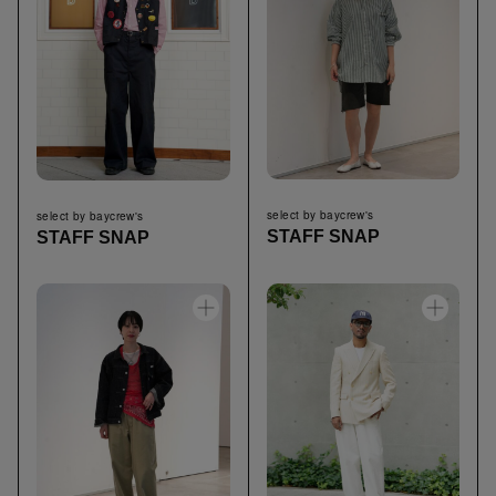
select by baycrew's
select by baycrew's
STAFF SNAP
STAFF SNAP