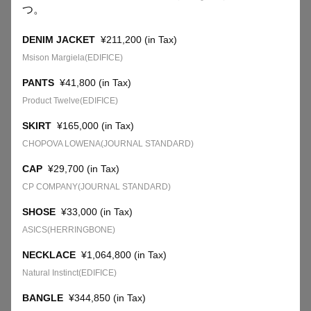
つ。
select by baycrew's
select by baycrew's
LINKS
STAFF SNAP
STAFF SNAP
DENIM JACKET
¥211,200 (in Tax)
Msison Margiela(EDIFICE)
BAYCREW’S STORE
COMPANY SITE
PANTS
¥41,800 (in Tax)
Product Twelve(EDIFICE)
SKIRT
¥165,000 (in Tax)
虎ノ門の進化を加速する、
“人”を繋ぐ新しいセレクトショップ。
CHOPOVA LOWENA(JOURNAL STANDARD)
CAP
¥29,700 (in Tax)
CP COMPANY(JOURNAL STANDARD)
SHOSE
¥33,000 (in Tax)
ASICS(HERRINGBONE)
SELECT by BAYCREW'S
SELECT by BAYCREW'S
NECKLACE
¥1,064,800 (in Tax)
STAFF SNAP
STAFF SNAP
Natural Instinct(EDIFICE)
BANGLE
¥344,850 (in Tax)