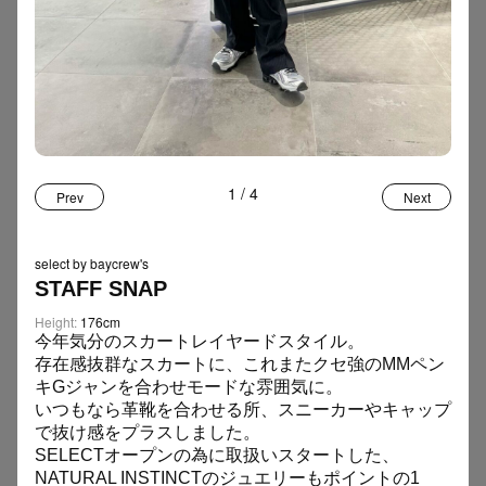
TAG
FOOD
12
Women
Men
ファッション
インタビュー
虎ノ門
カルチャー
フード
お土産
アート
20の質問
エッセイ
SNAP
159
ジュエリー
インテリア
イベント
写真展
MLB
＋ MORE
1
/
4
Prev
Next
スニーカー
自転車
Tシャツ
スイーツ
運勢
STAFF BLOG
110
SELECTbyBAYCREW’S
popup
デニム
アクセサリー
select by baycrew's
STAFF SNAP
スタイリスト
手土産
サンダル
音楽
開運
Height:
176cm
今年気分のスカートレイヤードスタイル。
存在感抜群なスカートに、これまたクセ強のMMペン
SEARCH
キGジャンを合わせモードな雰囲気に。
いつもなら革靴を合わせる所、スニーカーやキャップ
で抜け感をプラスしました。
SELECT
オープンの為に取扱いスタートした、
NATURAL INSTINCT
のジュエリーもポイントの
1