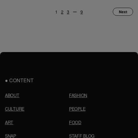
1
2
3
ー
9
Next
CONTENT
ABOUT
FASHION
CULTURE
PEOPLE
ART
FOOD
SNAP
STAFF BLOG