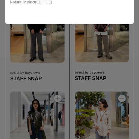
Natural Instinct(EDIFICE)
select by baycrew's
select by baycrew's
STAFF SNAP
STAFF SNAP