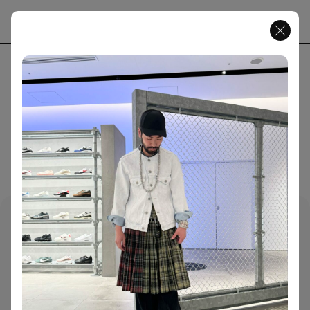
JP
EN
MENU
( Magazine )
CONTENT
ABOUT
FASHION
65
CULTURE
40
PEOPLE
13
SNAP
ART
17
159 ARTICLES