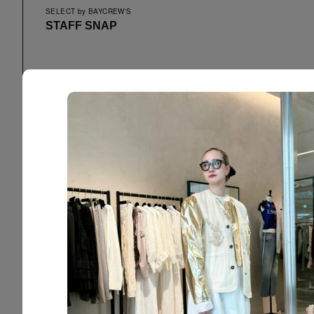
SELECT by BAYCREW'S
STAFF SNAP
虎ノ門の進化を加速する、
“人”を繋ぐ新しいセレクトショップ。