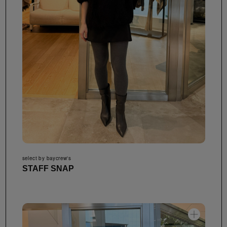
select by baycrew's
STAFF SNAP