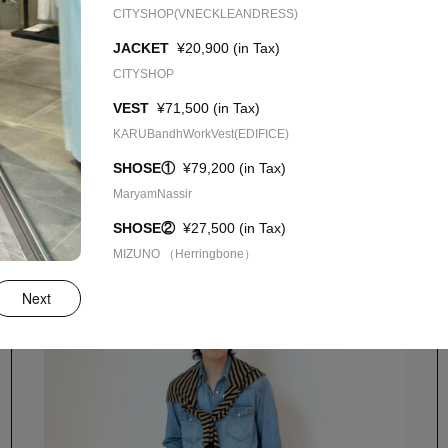
CITYSHOP(VNECKLEANDRESS)
ART
1
JACKET
¥20,900 (in Tax)
CITYSHOP
VEST
¥71,500 (in Tax)
FO
12
KARUBandhWorkVest(EDIFICE)
SHOSE①
¥79,200 (in Tax)
select by baycrew's
STAFF SNAP
MaryamNassir
SNAP
15
SHOSE②
¥27,500 (in Tax)
MIZUNO （Herringbone）
ST
Next
110