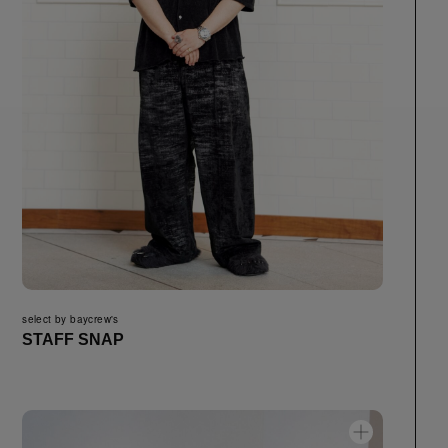
select by baycrew's
STAFF SNAP