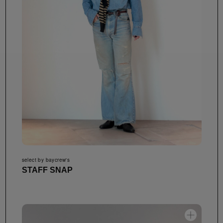
select by baycrew's
STAFF SNAP