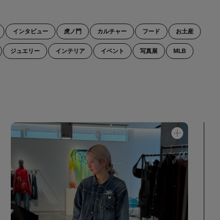
インタビュー
虎ノ門
カルチャー
フード
お土産
ジュエリー
インテリア
イベント
写真展
MLB
スイーツ
運勢
SELECTbyBAYCREW’S
popup
リスト
手土産
サンダル
音楽
開運