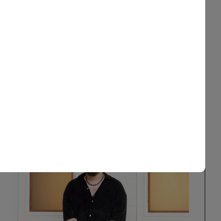
7
OD
select by baycrew's
STAFF SNAP
9
AFF BLOG