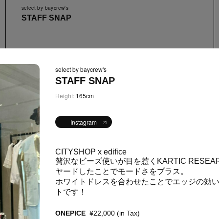
select by baycrew's
STAFF SNAP
CONTENT
ABOUT
select by baycrew's
STAFF SNAP
Height:
165cm
FA
65
Instagram
CULTURE
4
CITYSHOP x edifice
贅沢なビーズ使いが目を惹く
KARTIC RESEA
ヤードしたことでモードさをプラス。
ホワイトドレスを合わせたことでエッジの効
PE
13
トです！
ONEPICE
¥22,000 (in Tax)