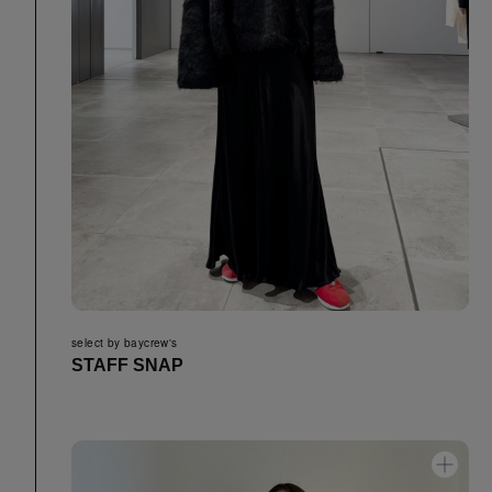
select by baycrew's
STAFF SNAP