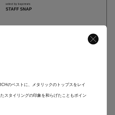
select by baycrew's
STAFF SNAP
SHION
0
RCH
のベストに、メタリックのトップスをレイ
いたスタイリングの印象を和らげたこともポイン
OPLE