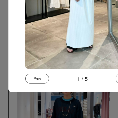
SEARCH
select by baycrew's
STAFF SNAP
LINKS
1
/
5
Prev
BAYCREW’S STORE
COMPANY SITE