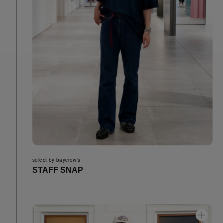
select by baycrew's
STAFF SNAP