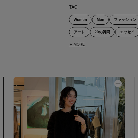
TAG
Women
Men
ファッション
アート
20の質問
エッセイ
＋ MORE
スニーカー
自転車
Tシャツ
デニム
アクセサリー
スタイ