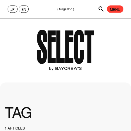
JP
EN
MENU
( Magazine )
CONTENT
ABOUT
FASHION
65
CULTURE
40
PEOPLE
13
TAG
ART
17
1 ARTICLES