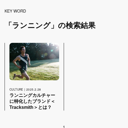
KEY WORD
FOOD
12
「ランニング」の検索結果
SNAP
159
STAFF BLOG
110
CULTURE | 2025.2.28
ランニングカルチャー
SEARCH
に特化したブランド＜
Tracksmith＞とは？
1