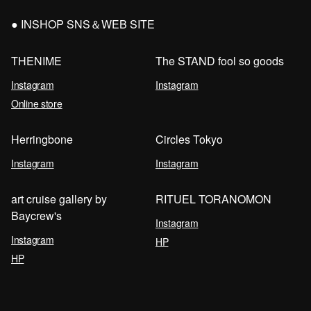
INSHOP SNS＆WEB SITE
THENIME
The STAND fool so goods
Instagram
Instagram
Online store
Herringbone
Circles Tokyo
Instagram
Instagram
art cruise gallery by
RITUEL TORANOMON
Baycrew's
Instagram
Instagram
HP
HP