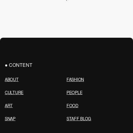
LINKS
BAYCREW’S STORE
COMPANY SITE
虎ノ門の進化を加速する、
“人”を繋ぐ新しいセレクトショップ。
CONTENT
ABOUT
FASHION
CULTURE
PEOPLE
ART
FOOD
SNAP
STAFF BLOG